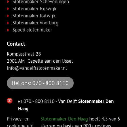
Slotenmaker Scheveningen
Slotenmaker Rijswijk
Slotenmaker Katwijk
Slotenmaker Voorburg
Spoed slotenmaker
Contact
Kompasstraat 28
2901 AM Capelle aan den IJssel
info@vandelftslotenmaker.nl
Bel ons: 070 - 800 8110
© 070 - 800 8110 - Van Delft
Slotenmaker Den
Haag
Privacy- en
Slotenmaker Den Haag
heeft
4.5
van 5
cookiebeleid
sterren op basis van
900+
reviews.