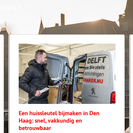
NODIG?
Een huissleutel bijmaken in Den
Haag: snel, vakkundig en
betrouwbaar