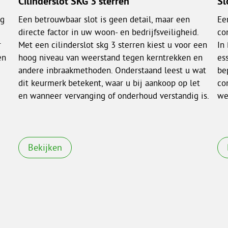
Cilinderslot SKG 3 sterren
Sl
ng
Een betrouwbaar slot is geen detail, maar een
Ee
directe factor in uw woon- en bedrijfsveiligheid.
co
r
Met een cilinderslot skg 3 sterren kiest u voor een
In
en
hoog niveau van weerstand tegen kerntrekken en
es
andere inbraakmethoden. Onderstaand leest u wat
be
dit keurmerk betekent, waar u bij aankoop op let
co
en wanneer vervanging of onderhoud verstandig is.
we
Bekijken