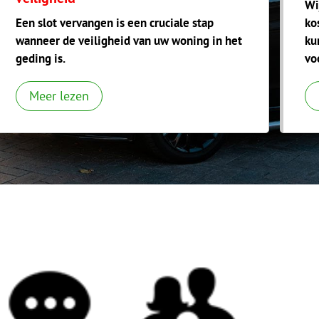
Wi
Een slot vervangen is een cruciale stap
ko
wanneer de veiligheid van uw woning in het
ku
geding is.
vo
Meer lezen
Politie