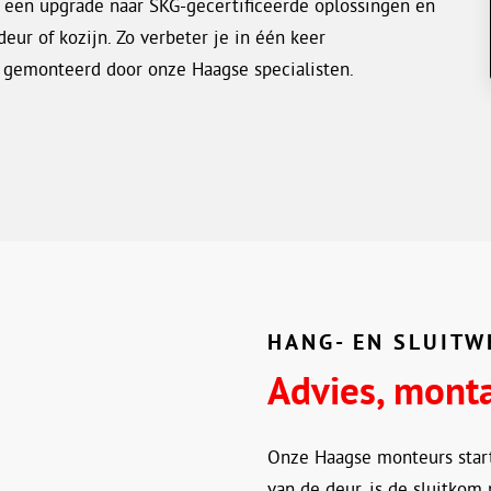
 een upgrade naar SKG-gecertificeerde oplossingen en
deur of kozijn. Zo verbeter je in één keer
gemonteerd door onze Haagse specialisten.
HANG- EN SLUITW
Advies, mont
Onze Haagse monteurs starte
van de deur, is de sluitkom 