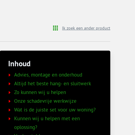
Ik zoek een ander product
Inhoud
Advies, montage en onderhoud
Altijd het beste hang- en sluitwerk
Zo kunnen wij u helpen
Onze schadevrije werkwijze
Wat is de juiste set voor uw woning?
Kunnen wij u helpen met een
oplossing?