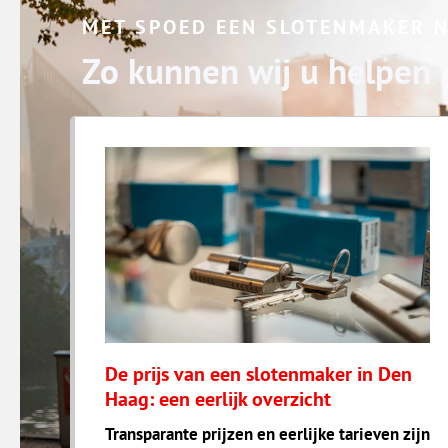
MET SPOED EEN SLOTENMAKER 
Zo kunnen wij u helpen
De prijs van een slotenmaker in Den
Haag: een eerlijk overzicht
Transparante prijzen en eerlijke tarieven zijn