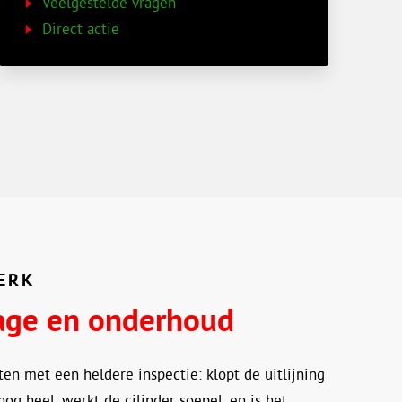
Veelgestelde vragen
Direct actie
ERK
age en onderhoud
n met een heldere inspectie: klopt de uitlijning
nog heel, werkt de cilinder soepel, en is het