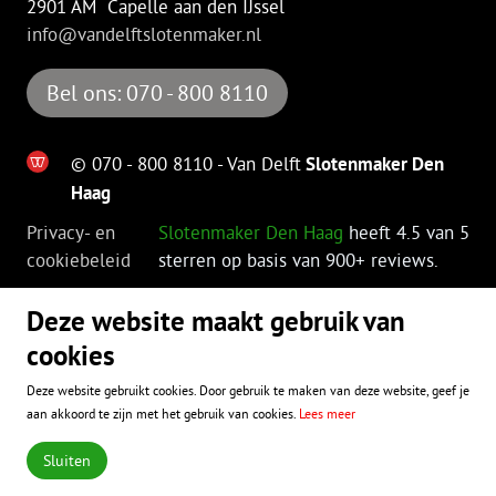
2901 AM Capelle aan den IJssel
info@vandelftslotenmaker.nl
Bel ons: 070 - 800 8110
© 070 - 800 8110 - Van Delft
Slotenmaker Den
Haag
Privacy- en
Slotenmaker Den Haag
heeft
4.5
van 5
cookiebeleid
sterren op basis van
900+
reviews.
Nu hulp nodig?
Deze website maakt gebruik van
cookies
Heeft u direct hulp nodig? Bel dan
met onze helpdesk!
Deze website gebruikt cookies. Door gebruik te maken van deze website, geef je
aan akkoord te zijn met het gebruik van cookies.
070 - 345 18 00
Lees meer
Bel direct: 070 - 345 18 00
Sluiten