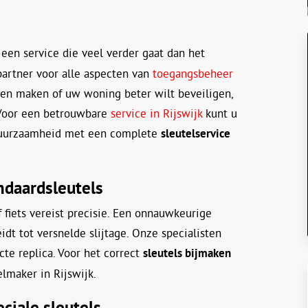
een service die veel verder gaat dan het
partner voor alle aspecten van
toegangsbeheer
aten maken of uw woning beter wilt beveiligen,
 Voor een betrouwbare
service in Rijswijk
kunt u
n duurzaamheid met een complete
sleutelservice
andaardsleutels
 fiets vereist precisie. Een onnauwkeurige
eidt tot versnelde slijtage. Onze specialisten
te replica. Voor het correct
sleutels bijmaken
lmaker in Rijswijk.
eciale sleutels