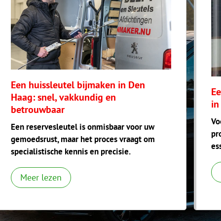
Een huissleutel bijmaken in Den
Ee
Haag: snel, vakkundig en
in
betrouwbaar
Vo
Een reservesleutel is onmisbaar voor uw
pr
gemoedsrust, maar het proces vraagt om
es
specialistische kennis en precisie.
Meer lezen