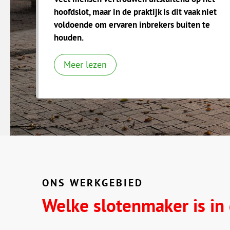
hoofdslot, maar in de praktijk is dit vaak niet
voldoende om ervaren inbrekers buiten te
houden.
Meer lezen
ONS WERKGEBIED
Welke slotenmaker is in