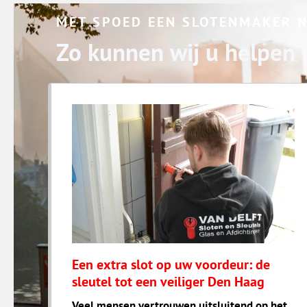
MET SPOED EEN SLOTENMAKER 
Zo kunnen wij u helpen
Een extra slot op uw voordeur: de
sleutel tot een veiliger Den Haag
Veel mensen vertrouwen uitsluitend op het