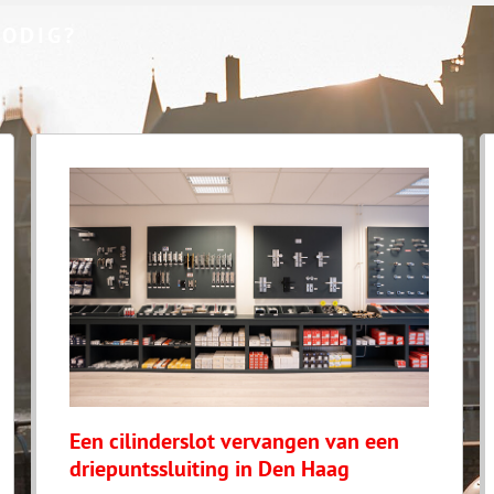
NODIG?
Een cilinderslot vervangen van een
driepuntssluiting in Den Haag