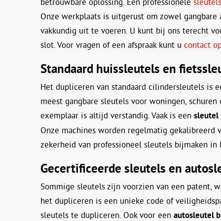
betrouwbare oplossing. Een professionele
sleutel
Onze werkplaats is uitgerust om zowel gangbare a
vakkundig uit te voeren. U kunt bij ons terecht v
slot. Voor vragen of een afspraak kunt u
contact 
Standaard huissleutels en fietssle
Het dupliceren van standaard cilindersleutels is ee
meest gangbare sleutels voor woningen, schuren 
exemplaar is altijd verstandig. Vaak is een
sleutel
Onze machines worden regelmatig gekalibreerd vo
zekerheid van professioneel sleutels bijmaken in
Gecertificeerde sleutels en autosl
Sommige sleutels zijn voorzien van een patent, w
het dupliceren is een unieke code of veiligheids
sleutels te dupliceren. Ook voor een
autosleutel 