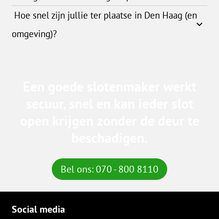
Hoe snel zijn jullie ter plaatse in Den Haag (en
omgeving)?
Een goede slotenmaker werkt
secuur, snel en kan ieder slot
open krijgen zonder de deur te
beschadigen.
Bel ons: 070 - 800 8110
Social media